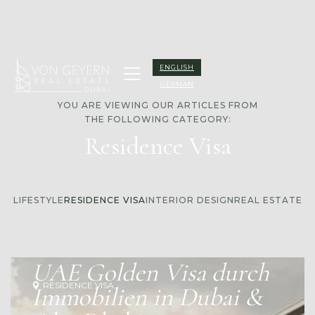
ENGLISH
GERMAN
YOU ARE VIEWING OUR ARTICLES FROM
THE FOLLOWING CATEGORY:
Residence Visa
LIFESTYLE
RESIDENCE VISA
INTERIOR DESIGN
REAL ESTATE
UAE Golden Visa durch
RESIDENCE VISA
Immobilien in Dubai &