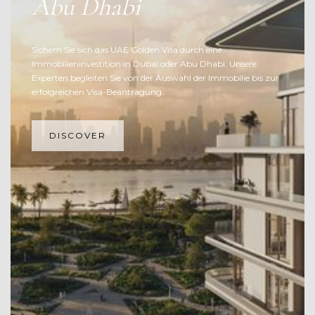
Abu Dhabi
Sichern Sie sich das UAE Golden Visa durch eine
Immobilieninvestition in Dubai oder Abu Dhabi. Unsere
Experten begleiten Sie von der Auswahl der Immobilie bis zur
erfolgreichen Visa-Beantragung.
DISCOVER